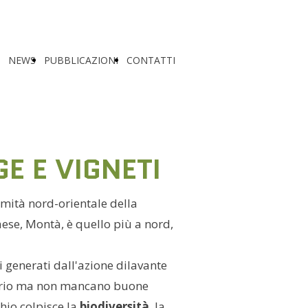
NEWS
PUBBLICAZIONI
CONTATTI
E E VIGNETI
emità nord-orientale della
paese, Montà, è quello più a nord,
i generati dall'azione dilavante
enario ma non mancano buone
chio colpisce la
biodiversità
, la