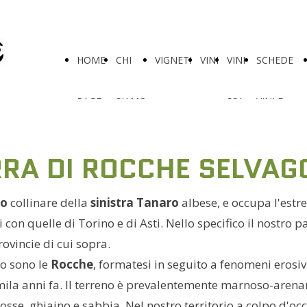
HOME
CHI
VIGNETI
VINI
VINI
SCHEDE
PAGE
SIAMO
SSA
VINI E
LINK
RA DI ROCCHE SELVAGG
io
collinare della
sinistra Tanaro
albese, e occupa l'estr
i con quelle di Torino e di Asti. Nello specifico il nostro 
ovincie di cui sopra.
ro sono le
Rocche
, formatesi in seguito a fenomeni erosiv
omila anni fa. Il terreno è prevalentemente marnoso-ar
 rosse, ghiaino e sabbia. Nel nostro territorio a colpo d'oc