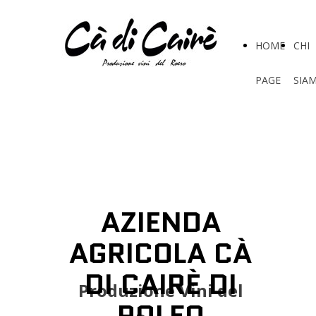
HOME
CHI
PAGE
SIA
AZIENDA
AGRICOLA CÀ
DI CAIRÈ DI
Produzione Vini del
ROLFO